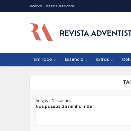
Acervo
Assine a revista
Em Foco
Essência
Extras
Col
TA
Artigos
Destaques
•
Nos passos da minha mãe