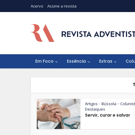
Acervo
Assine a revista
Em Foco
Essência
Extras
Col
Artigos
Bússola
Colunis
•
•
Destaques
Servir, curar e salvar