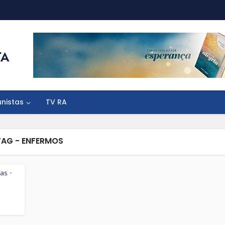
unistas
TV RA
TAG - ENFERMOS
tas
•