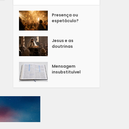
Presença ou
espetáculo?
Jesus e as
doutrinas
Mensagem
insubstituível