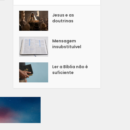
Jesus e as
doutrinas
Mensagem
insubstituível
Ler a Bíblia não é
suficiente