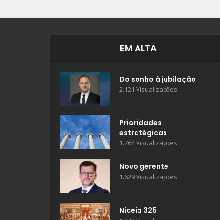
EM ALTA
Do sonho à jubilação
2.121 Visualizações
Prioridades
estratégicas
1.764 Visualizações
Novo gerente
1.629 Visualizações
Niceia 325