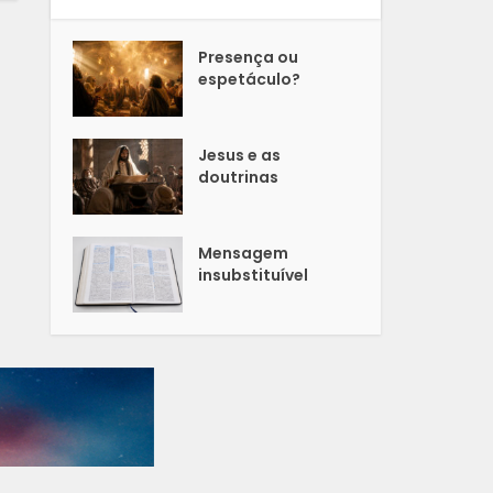
Presença ou
espetáculo?
Jesus e as
doutrinas
Mensagem
insubstituível