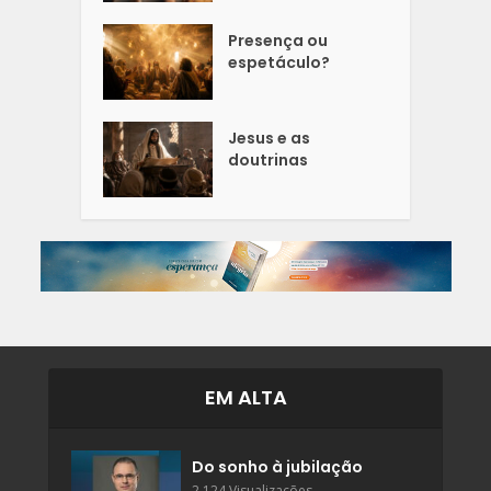
Presença ou
espetáculo?
Jesus e as
doutrinas
EM ALTA
Do sonho à jubilação
2.124 Visualizações