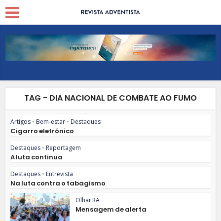
TAG - DIA NACIONAL DE COMBATE AO FUMO
Artigos
•
Bem-estar
•
Destaques
Cigarro eletrônico
Destaques
•
Reportagem
A luta continua
Destaques
•
Entrevista
Na luta contra o tabagismo
Olhar RA
Mensagem de alerta