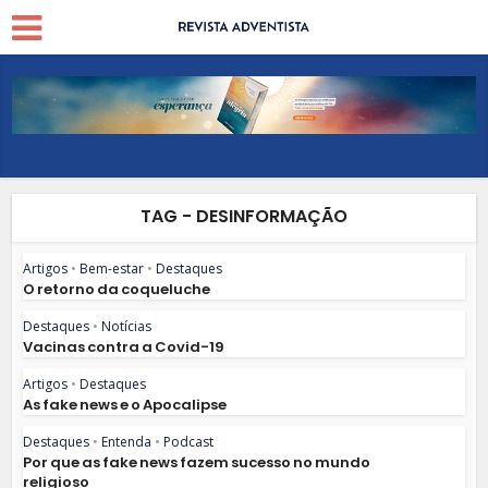
TAG - DESINFORMAÇÃO
Artigos
•
Bem-estar
•
Destaques
O retorno da coqueluche
Destaques
•
Notícias
Vacinas contra a Covid-19
Artigos
•
Destaques
As fake news e o Apocalipse
Destaques
•
Entenda
•
Podcast
Por que as fake news fazem sucesso no mundo
religioso