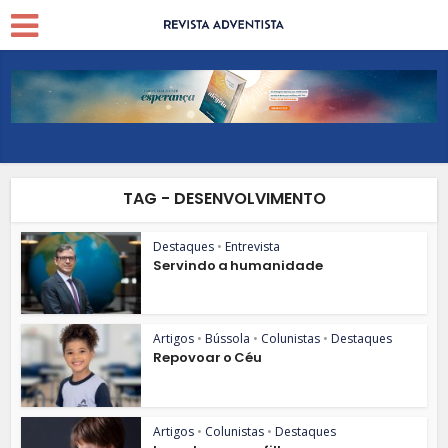
TAG - DESENVOLVIMENTO
Destaques
•
Entrevista
Servindo a humanidade
Artigos
•
Bússola
•
Colunistas
•
Destaques
Repovoar o Céu
Artigos
•
Colunistas
•
Destaques