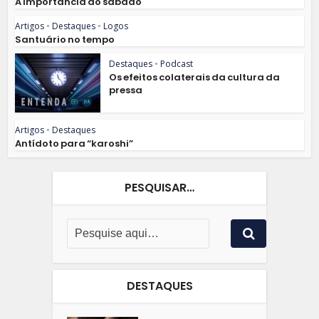
A importância do sábado
Artigos
•
Destaques
•
Logos
Santuário no tempo
Destaques
•
Podcast
Os efeitos colaterais da cultura da
pressa
Artigos
•
Destaques
Antídoto para “karoshi”
PESQUISAR…
DESTAQUES