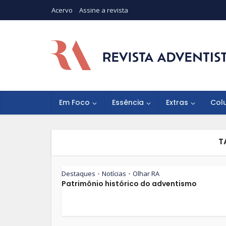
Acervo
Assine a revista
Em Foco
Essência
Extras
Col
T
Destaques
Notícias
Olhar RA
•
•
Patrimônio histórico do adventismo