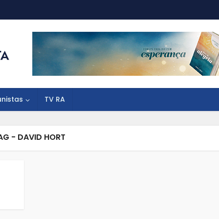
unistas
TV RA
AG - DAVID HORT