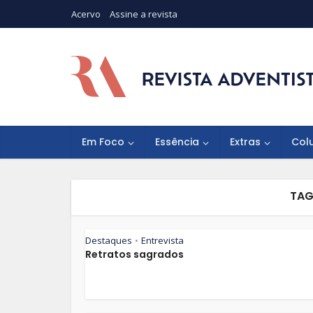
Acervo
Assine a revista
Em Foco
Essência
Extras
Col
TAG
Destaques
Entrevista
•
Retratos sagrados