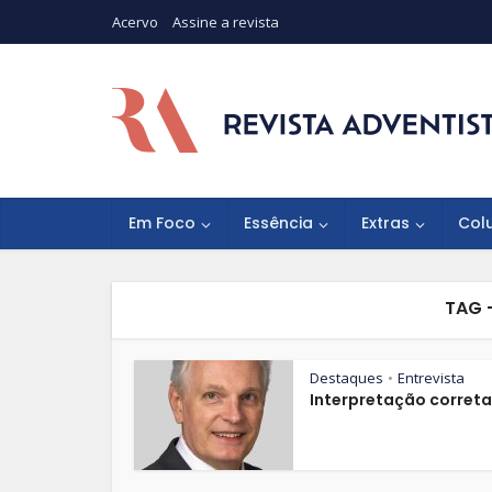
Acervo
Assine a revista
Em Foco
Essência
Extras
Col
TAG 
Destaques
Entrevista
•
Interpretação correta