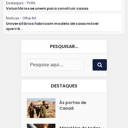
Destaques
•
TV RA
Voluntários se unem para construir casas
Notícias
•
Olhar RA
Universitários fabricam modelo de casa móvel
que irá...
PESQUISAR…
DESTAQUES
Às portas de
Canaã
Ministério de todos