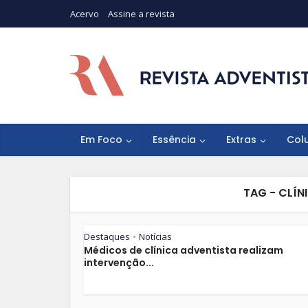
Acervo
Assine a revista
Em Foco
Essência
Extras
Col
TAG - CLÍN
Destaques
Notícias
•
Médicos de clínica adventista realizam
intervenção...