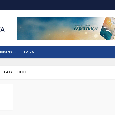
unistas
TV RA
TAG - CHEF