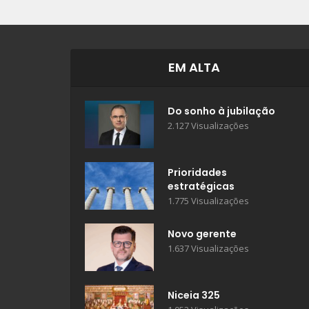
EM ALTA
Do sonho à jubilação
2.127 Visualizações
Prioridades
estratégicas
1.775 Visualizações
Novo gerente
1.637 Visualizações
Niceia 325