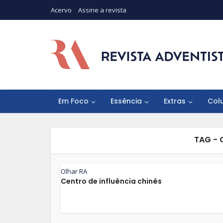
Acervo
Assine a revista
Em Foco
Essência
Extras
Col
TAG -
Olhar RA
Centro de influência chinês