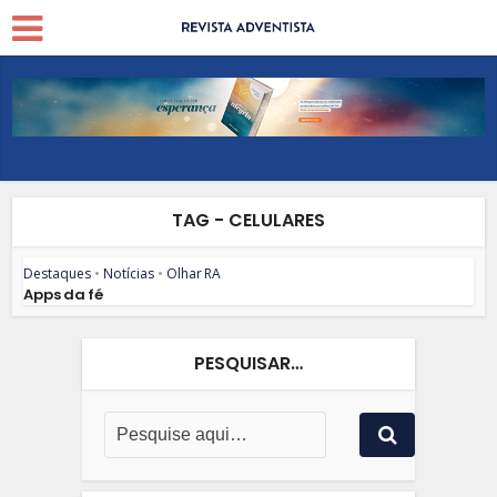
TAG - CELULARES
Destaques
•
Notícias
•
Olhar RA
Apps da fé
PESQUISAR…