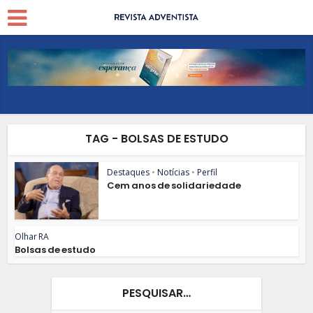
TAG - BOLSAS DE ESTUDO
Destaques
•
Notícias
•
Perfil
Cem anos de solidariedade
Olhar RA
Bolsas de estudo
PESQUISAR…