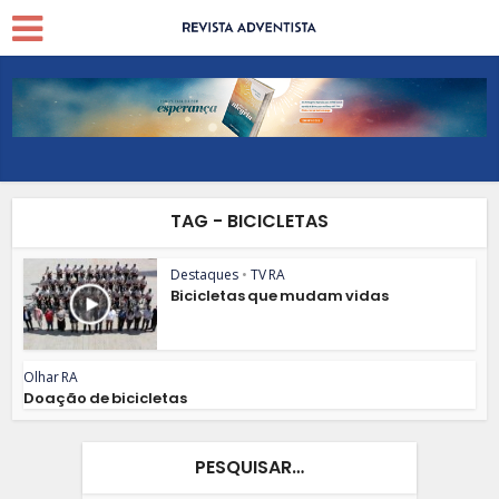
TAG - BICICLETAS
Destaques
•
TV RA
Bicicletas que mudam vidas
Olhar RA
Doação de bicicletas
PESQUISAR…