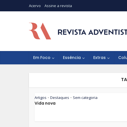
Acervo
Assine a revista
Em Foco
Essência
Extras
Col
TA
Artigos
Destaques
Sem categoria
•
•
Vida nova