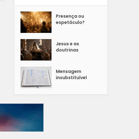
Presença ou
espetáculo?
Jesus e as
doutrinas
Mensagem
insubstituível