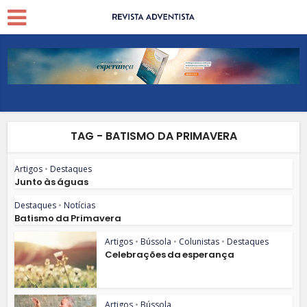
TAG - BATISMO DA PRIMAVERA
Artigos
•
Destaques
Junto às águas
Destaques
•
Notícias
Batismo da Primavera
Artigos
•
Bússola
•
Colunistas
•
Destaques
Celebrações da esperança
Artigos
•
Bússola