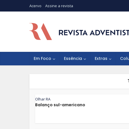
Acervo
Assine a revista
Em Foco
Essência
Extras
Col
Olhar RA
Balanço sul-americano