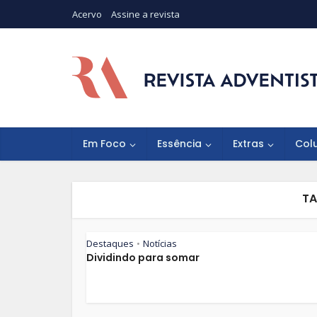
Acervo
Assine a revista
Em Foco
Essência
Extras
Col
TA
Destaques
Notícias
•
Dividindo para somar