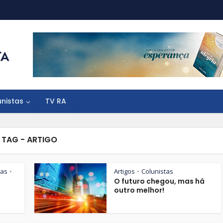
unistas
TV RA
TAG - ARTIGO
tas
Artigos
Colunistas
•
•
O futuro chegou, mas há
outro melhor!