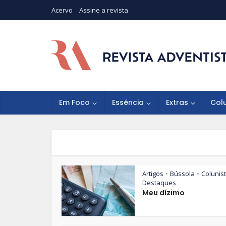
Acervo
Assine a revista
Em Foco
Essência
Extras
Col
Artigos
Bússola
Colunis
•
•
Destaques
Meu dízimo