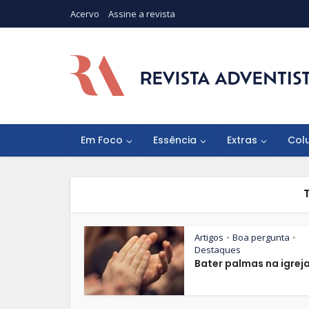
Acervo
Assine a revista
Em Foco
Essência
Extras
Col
Artigos
Boa pergunta
•
•
Destaques
Bater palmas na igrej