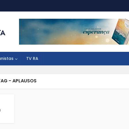
unistas
TV RA
TAG - APLAUSOS
a