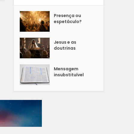
Presença ou
espetáculo?
Jesus e as
doutrinas
Mensagem
insubstituível