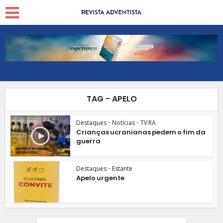
TAG - APELO
Destaques
•
Notícias
•
TV RA
Crianças ucranianas pedem o fim da
guerra
Destaques
•
Estante
Apelo urgente