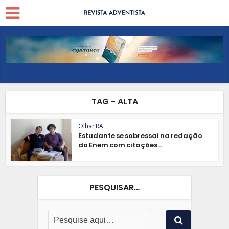
TAG - ALTA
Olhar RA
Estudante se sobressai na redação
do Enem com citações...
PESQUISAR…