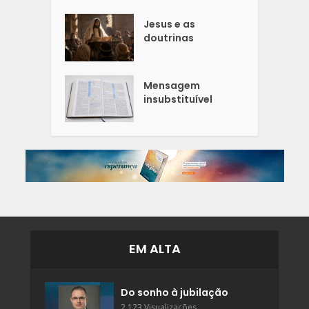
Jesus e as
doutrinas
Mensagem
insubstituível
EM ALTA
Do sonho à jubilação
2.123 Visualizações