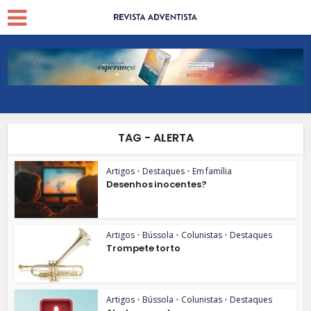
TAG - ALERTA
Artigos
•
Destaques
•
Em família
Desenhos inocentes?
Artigos
•
Bússola
•
Colunistas
•
Destaques
Trompete torto
Artigos
•
Bússola
•
Colunistas
•
Destaques