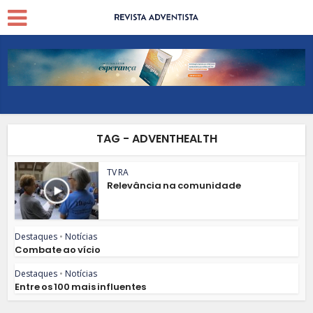
TAG - ADVENTHEALTH
TV RA
Relevância na comunidade
Destaques
•
Notícias
Combate ao vício
Destaques
•
Notícias
Entre os 100 mais influentes