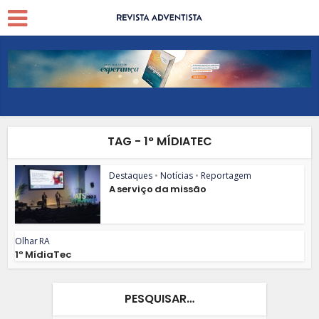
TAG - 1° MÍDIATEC
Destaques
•
Notícias
•
Reportagem
A serviço da missão
Olhar RA
1º MídiaTec
PESQUISAR…