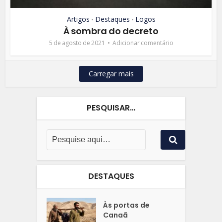
Artigos
Destaques
Logos
•
•
À sombra do decreto
5 de agosto de 2021
Adicionar comentário
Carregar mais
PESQUISAR…
DESTAQUES
Às portas de
Canaã