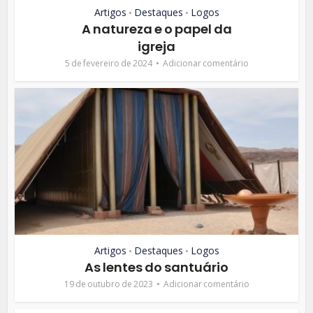
Artigos
Destaques
Logos
•
•
A natureza e o papel da
igreja
5 de fevereiro de 2024
Adicionar comentário
Artigos
Destaques
Logos
•
•
As lentes do santuário
19 de outubro de 2023
Adicionar comentário