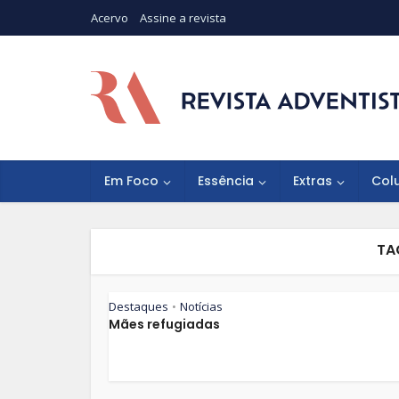
Acervo
Assine a revista
Em Foco
Essência
Extras
Col
TA
Destaques
Notícias
•
Mães refugiadas