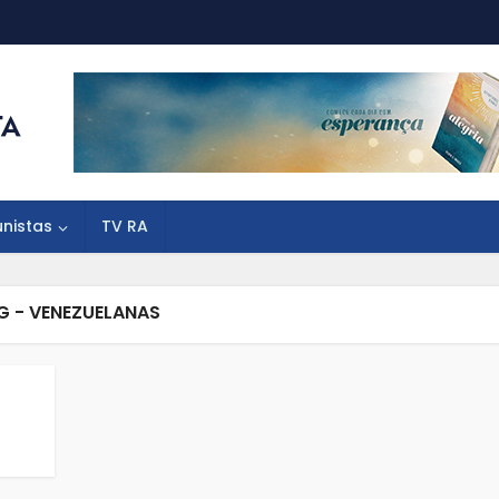
unistas
TV RA
G - VENEZUELANAS