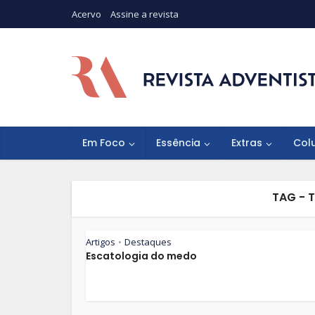
Acervo
Assine a revista
Em Foco
Essência
Extras
Col
TAG - 
Artigos
Destaques
•
Escatologia do medo