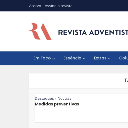
Acervo
Assine a revista
Em Foco
Essência
Extras
Col
T
Destaques
Notícias
•
Medidas preventivas