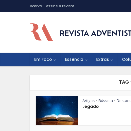
Acervo
Assine a revista
Em Foco
Essência
Extras
Col
TAG 
Artigos
Bússola
Destaq
•
•
Legado