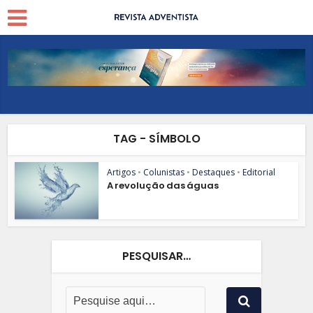
TAG - SÍMBOLO
Artigos
•
Colunistas
•
Destaques
•
Editorial
A revolução das águas
PESQUISAR…