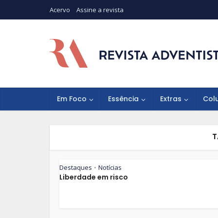
Acervo
Assine a revista
Em Foco
Essência
Extras
Col
T
Destaques
Notícias
•
Liberdade em risco