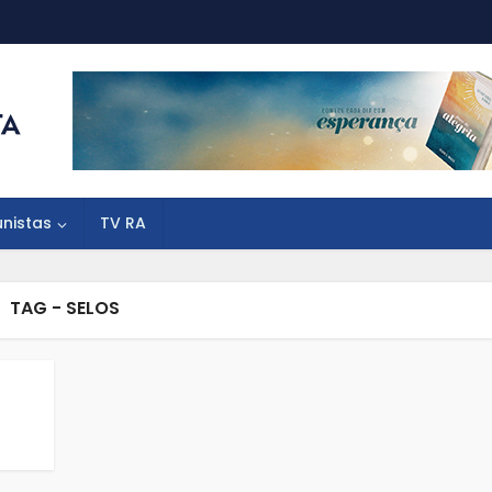
unistas
TV RA
TAG - SELOS