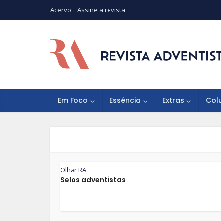
Acervo
Assine a revista
Em Foco
Essência
Extras
Col
Olhar RA
Selos adventistas