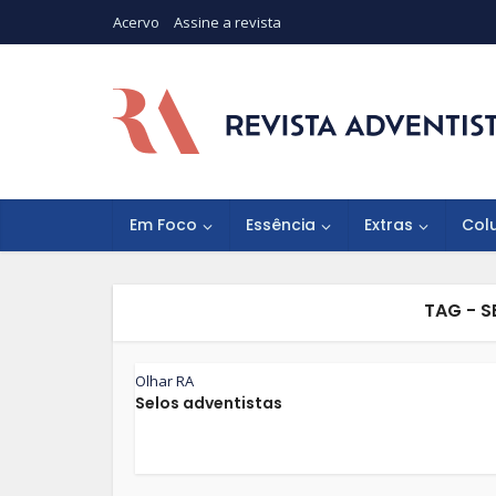
Acervo
Assine a revista
Em Foco
Essência
Extras
Col
TAG - 
Olhar RA
Selos adventistas