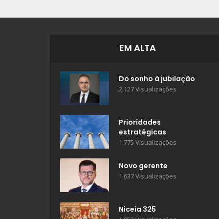
EM ALTA
Do sonho à jubilação
2.127 Visualizações
Prioridades
estratégicas
1.775 Visualizações
Novo gerente
1.637 Visualizações
Niceia 325