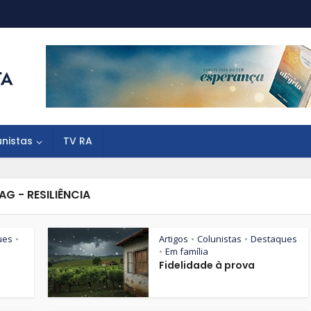
unistas
TV RA
AG - RESILIÊNCIA
ues
Artigos
Colunistas
Destaques
•
•
•
Em família
•
Fidelidade à prova