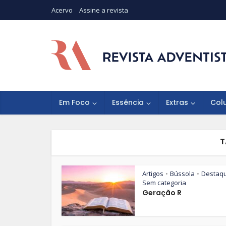
Acervo
Assine a revista
Em Foco
Essência
Extras
Col
T
Artigos
Bússola
Destaq
•
•
Sem categoria
Geração R