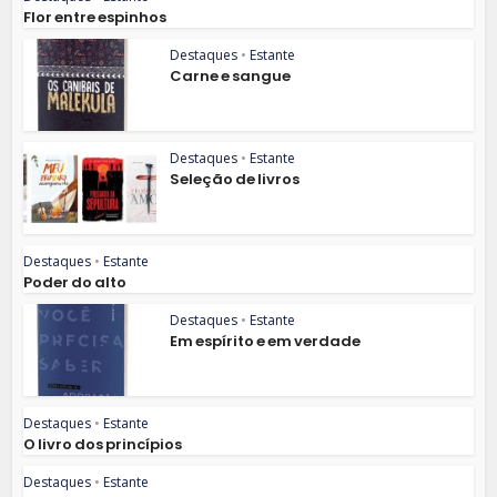
Flor entre espinhos
Destaques
•
Estante
Carne e sangue
Destaques
•
Estante
Seleção de livros
Destaques
•
Estante
Poder do alto
Destaques
•
Estante
Em espírito e em verdade
Destaques
•
Estante
O livro dos princípios
Destaques
•
Estante