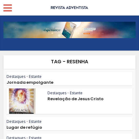
TAG - RESENHA
Destaques
•
Estante
Jornada empolgante
Destaques
•
Estante
Revelação de Jesus Cristo
Destaques
•
Estante
Lugar de refúgio
Destaques
•
Estante