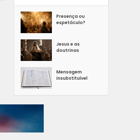
Presença ou
espetáculo?
Jesus e as
doutrinas
Mensagem
insubstituível