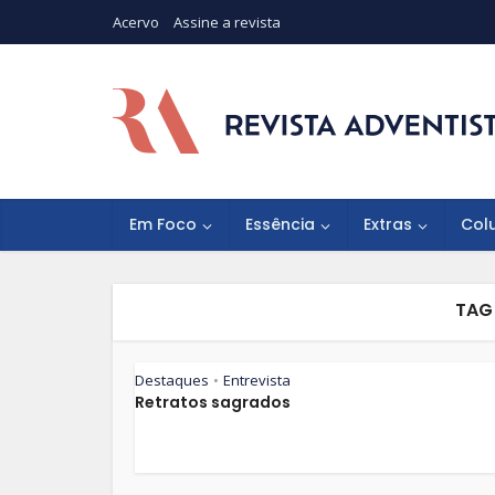
Acervo
Assine a revista
Em Foco
Essência
Extras
Col
TAG
Destaques
Entrevista
•
Retratos sagrados