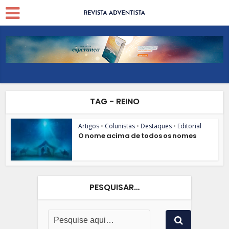
TAG - REINO
Artigos
•
Colunistas
•
Destaques
•
Editorial
O nome acima de todos os nomes
PESQUISAR…