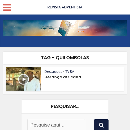
TAG - QUILOMBOLAS
Destaques
•
TV RA
Herança africana
PESQUISAR…