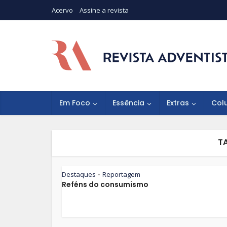
Acervo
Assine a revista
Em Foco
Essência
Extras
Col
T
Destaques
Reportagem
•
Reféns do consumismo