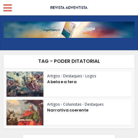
TAG - PODER DITATORIAL
Artigos
•
Destaques
•
Logos
A bela e a fera
Artigos
•
Colunistas
•
Destaques
Narrativa coerente