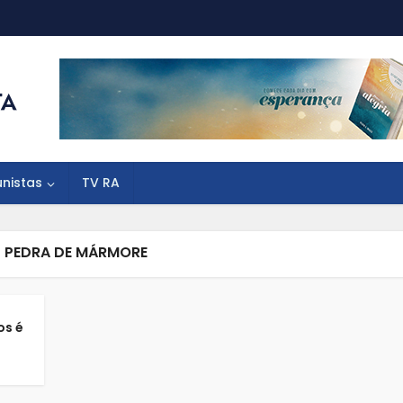
unistas
TV RA
- PEDRA DE MÁRMORE
os é