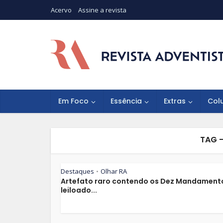
Acervo
Assine a revista
Em Foco
Essência
Extras
Col
TAG 
Destaques
Olhar RA
•
Artefato raro contendo os Dez Mandament
leiloado...