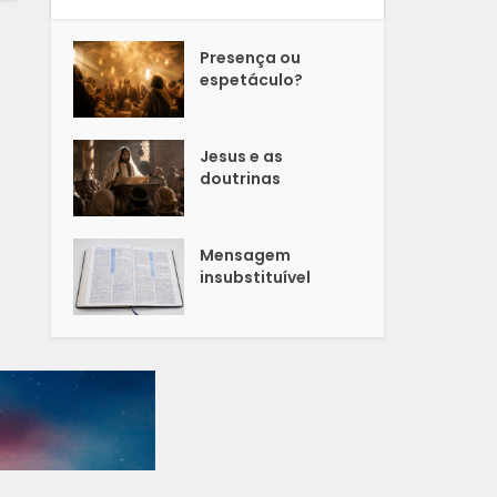
Presença ou
espetáculo?
Jesus e as
doutrinas
Mensagem
insubstituível