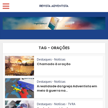
TAG - ORAÇÕES
Destaques
•
Notícias
Chamado à oração
Destaques
•
Notícias
A realidade da Igreja Adventista em
meio à guerra na...
Destaques
•
Notícias
•
TV RA