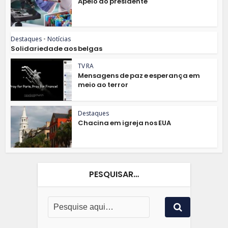
Apelo do presidente
Destaques
•
Notícias
Solidariedade aos belgas
TV RA
Mensagens de paz e esperança em
meio ao terror
Destaques
Chacina em igreja nos EUA
PESQUISAR…