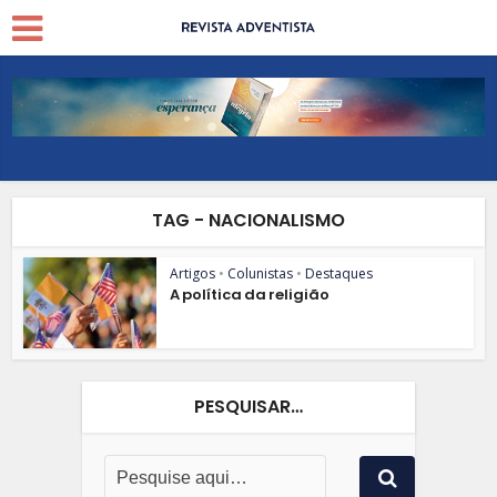
TAG - NACIONALISMO
Artigos
•
Colunistas
•
Destaques
A política da religião
PESQUISAR…