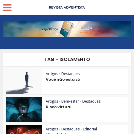
TAG - ISOLAMENTO
Artigos
•
Destaques
Você não está só
Artigos
•
Bem-estar
•
Destaques
Risco virtual
Artigos
•
Destaques
•
Editorial